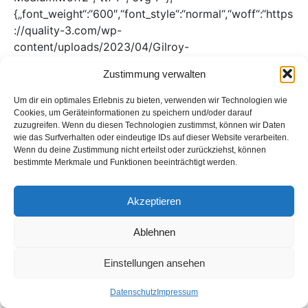
{„font_weight“:“600″,“font_style“:“normal“,“woff“:“https
://quality-3.com/wp-
content/uploads/2023/04/Gilroy-
SemiBold.woff“,“woff2″:“https://quality-3.com/wp-
Zustimmung verwalten
content/uploads/2023/04/Gilroy-
SemiBold.woff2″,“ttf“:““,“svg“:““}]
Um dir ein optimales Erlebnis zu bieten, verwenden wir Technologien wie
Cookies, um Geräteinformationen zu speichern und/oder darauf
zuzugreifen. Wenn du diesen Technologien zustimmst, können wir Daten
wie das Surfverhalten oder eindeutige IDs auf dieser Website verarbeiten.
Wenn du deine Zustimmung nicht erteilst oder zurückziehst, können
bestimmte Merkmale und Funktionen beeinträchtigt werden.
Q3 GmbH
Akzeptieren
© Copyright 2024 | Q3 GmbH
Ablehnen
Datenschutz
Impressum
Einstellungen ansehen
Datenschutz
Impressum